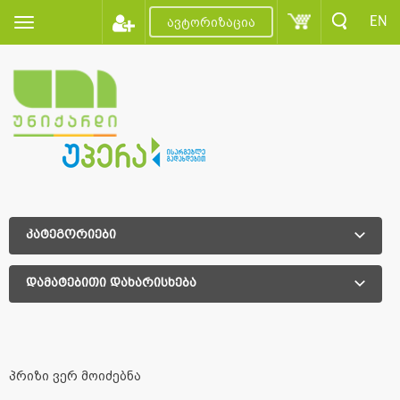
EN
ავტორიზაცია
კატეგორიები
დამატებითი დახარისხება
დამატებითი დახარისხება
პრიზი ვერ მოიძებნა