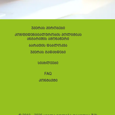
უპერას პირობები
კონფიდენციალურობის პოლიტიკა
ანგარიშის ამონაწერი
ბარათის დაბლოკვა
უპერას გადახდები
სიახლეები
FAQ
კონტაქტი