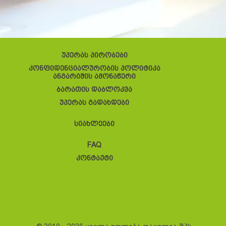
უპერას პირობები
კონფიდენციალურობის პოლიტიკა
ანგარიშის ამონაწერი
ბარათის დაბლოკვა
უპერას გადახდები
სიახლეები
FAQ
კონტაქტი