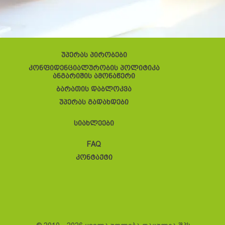
უპერას პირობები
კონფიდენციალურობის პოლიტიკა
ანგარიშის ამონაწერი
ბარათის დაბლოკვა
უპერას გადახდები
სიახლეები
FAQ
კონტაქტი