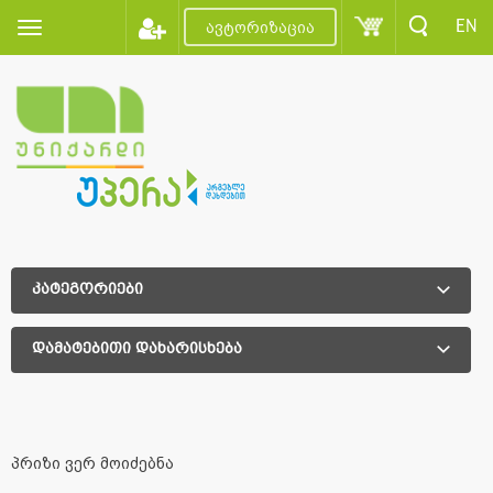
EN
ავტორიზაცია
კატეგორიები
დამატებითი დახარისხება
დამატებითი დახარისხება
პრიზი ვერ მოიძებნა