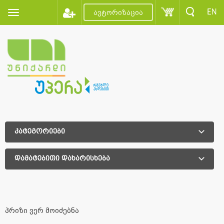
EN
ავტორიზაცია
კატეგორიები
დამატებითი დახარისხება
დამატებითი დახარისხება
პრიზი ვერ მოიძებნა