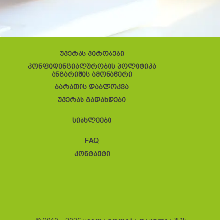
უპერას პირობები
კონფიდენციალურობის პოლიტიკა
ანგარიშის ამონაწერი
ბარათის დაბლოკვა
უპერას გადახდები
სიახლეები
FAQ
კონტაქტი