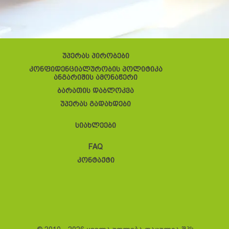
უპერას პირობები
კონფიდენციალურობის პოლიტიკა
ანგარიშის ამონაწერი
ბარათის დაბლოკვა
უპერას გადახდები
სიახლეები
FAQ
კონტაქტი