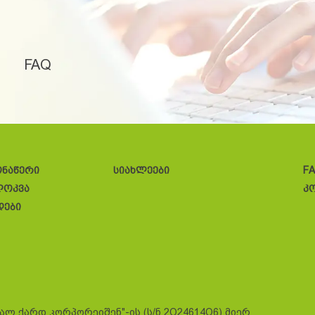
FAQ
ონაწერი
სიახლეები
F
ლოკვა
კ
დები
სალ ქარდ კორპორეიშენ"-ის (ს/ნ 2O24614O6) მიერ