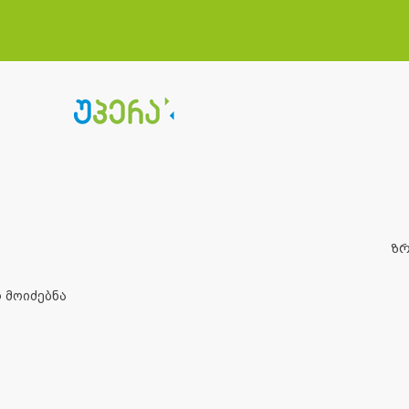
ზ
 მოიძებნა