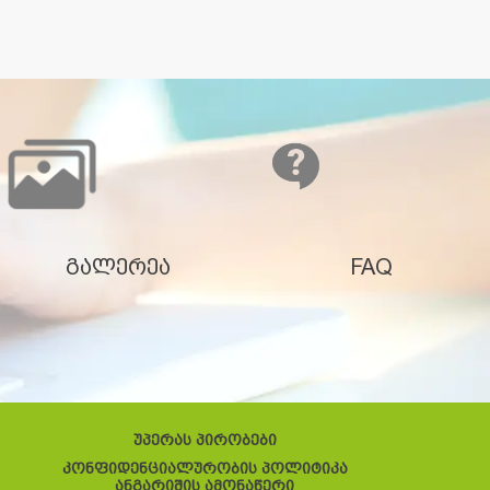
გალერეა
FAQ
უპერას პირობები
კონფიდენციალურობის პოლიტიკა
ანგარიშის ამონაწერი