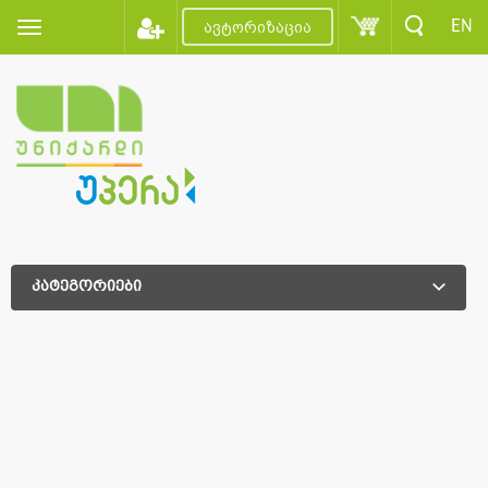
EN
ავტორიზაცია
კატეგორიები
დამატებითი დახარისხება
დამატებითი დახარისხება