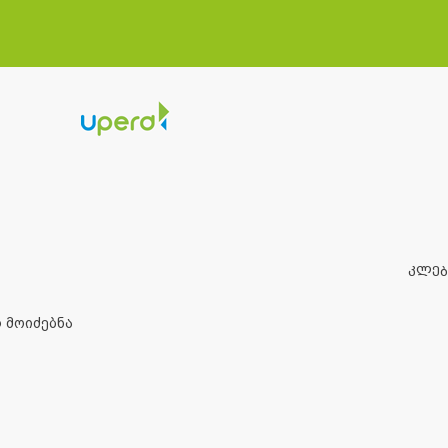
ᲙᲚᲔ
 მოიძებნა