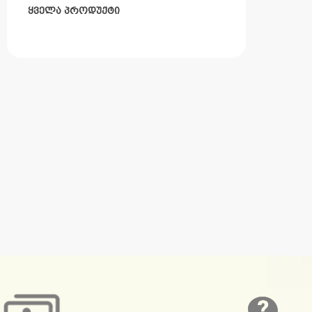
ᲧᲕᲔᲚᲐ ᲞᲠᲝᲓᲣᲥᲢᲘ