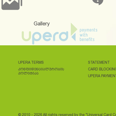
Gallery
UPERA TERMS
STATEMENT
ᲙᲝᲜᲤᲘᲓᲔᲜᲪᲘᲐᲚᲣᲠᲝᲑᲘᲡ
CARD BLOCKIN
ᲞᲝᲚᲘᲢᲘᲙᲐ
UPERA PAYMEN
© 2010 - 2026 All rights reserved by the "Universal Card 