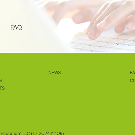
FAQ
NEWS
F
G
C
TS
Corporation" LLC (ID: 2O24614O6)