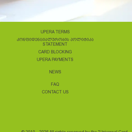
UPERA TERMS
ᲙᲝᲜᲤᲘᲓᲔᲜᲪᲘᲐᲚᲣᲠᲝᲑᲘᲡ ᲞᲝᲚᲘᲢᲘᲙᲐ
STATEMENT
CARD BLOCKING
UPERA PAYMENTS
NEWS
FAQ
CONTACT US