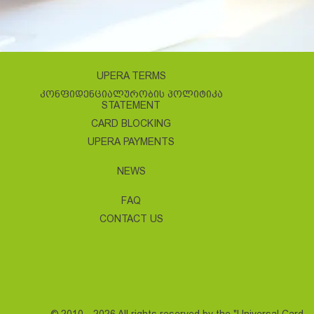
UPERA TERMS
ᲙᲝᲜᲤᲘᲓᲔᲜᲪᲘᲐᲚᲣᲠᲝᲑᲘᲡ ᲞᲝᲚᲘᲢᲘᲙᲐ
STATEMENT
CARD BLOCKING
UPERA PAYMENTS
NEWS
FAQ
CONTACT US