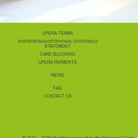
UPERA TERMS
ᲙᲝᲜᲤᲘᲓᲔᲜᲪᲘᲐᲚᲣᲠᲝᲑᲘᲡ ᲞᲝᲚᲘᲢᲘᲙᲐ
STATEMENT
CARD BLOCKING
UPERA PAYMENTS
NEWS
FAQ
CONTACT US