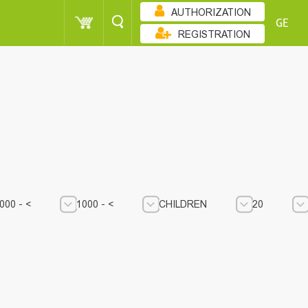
AUTHORIZATION
GE
REGISTRATION
ᲙᲚᲔᲑᲐᲓᲝᲑᲘᲗ
1000 - <
CHILDREN
000 - <
1000 - <
CHILDREN
20