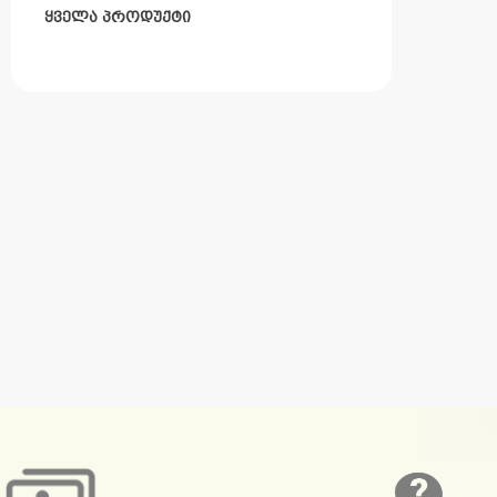
ᲧᲕᲔᲚᲐ ᲞᲠᲝᲓᲣᲥᲢᲘ