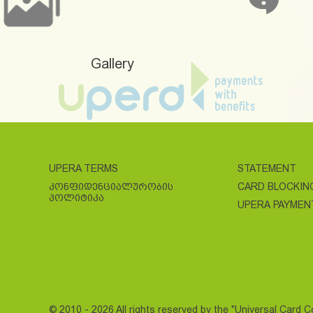
Gallery
UPERA TERMS
STATEMENT
ᲙᲝᲜᲤᲘᲓᲔᲜᲪᲘᲐᲚᲣᲠᲝᲑᲘᲡ
CARD BLOCKIN
ᲞᲝᲚᲘᲢᲘᲙᲐ
UPERA PAYMEN
© 2010 - 2026 All rights reserved by the "Universal Card 