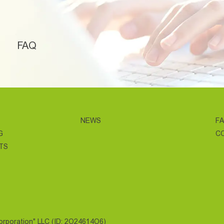
FAQ
NEWS
F
G
C
TS
Corporation" LLC (ID: 2O24614O6)