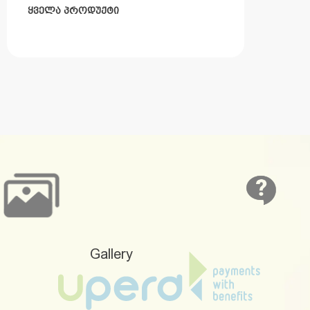
ᲧᲕᲔᲚᲐ ᲞᲠᲝᲓᲣᲥᲢᲘ
Gallery