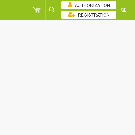
AUTHORIZATION
GE
REGISTRATION
ᲖᲠᲓᲐᲓᲝᲑᲘᲗ
POINT
CUSTOMER
SORT
POINT
CUSTOMER