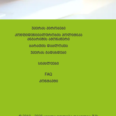
უპერას პირობები
კონფიდენციალურობის პოლიტიკა
ანგარიშის ამონაწერი
ბარათის დაბლოკვა
უპერას გადახდები
სიახლეები
FAQ
კონტაქტი