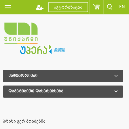
EN
ავტორიზაცია
კატეგორიები
დამატებითი დახარისხება
დამატებითი დახარისხება
პრიზი ვერ მოიძებნა