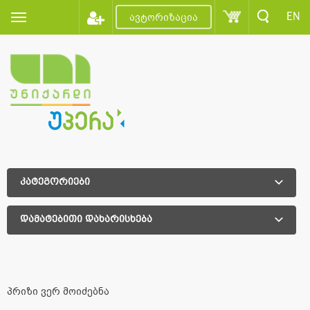
EN
ავტორიზაცია
კატეგორიები
დამატებითი დახარისხება
დამატებითი დახარისხება
პრიზი ვერ მოიძებნა