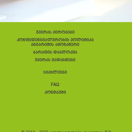
უპერას პირობები
კონფიდენციალურობის პოლიტიკა
ანგარიშის ამონაწერი
ბარათის დაბლოკვა
უპერას გადახდები
სიახლეები
FAQ
კონტაქტი