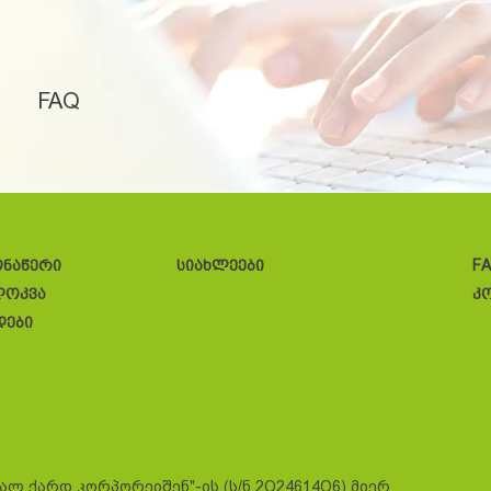
FAQ
ონაწერი
სიახლეები
F
ლოკვა
კ
დები
სალ ქარდ კორპორეიშენ"-ის (ს/ნ 2O24614O6) მიერ