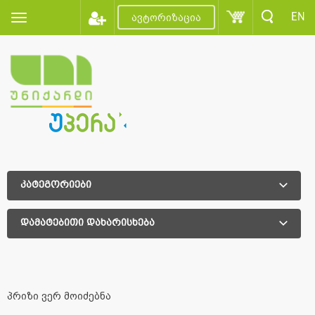
EN
ავტორიზაცია
კატეგორიები
დამატებითი დახარისხება
დამატებითი დახარისხება
პრიზი ვერ მოიძებნა