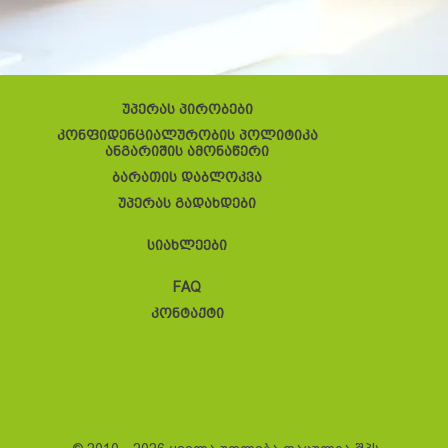
უპერას პირობები
კონფიდენციალურობის პოლიტიკა
ანგარიშის ამონაწერი
ბარათის დაბლოკვა
უპერას გადახდები
სიახლეები
FAQ
კონტაქტი