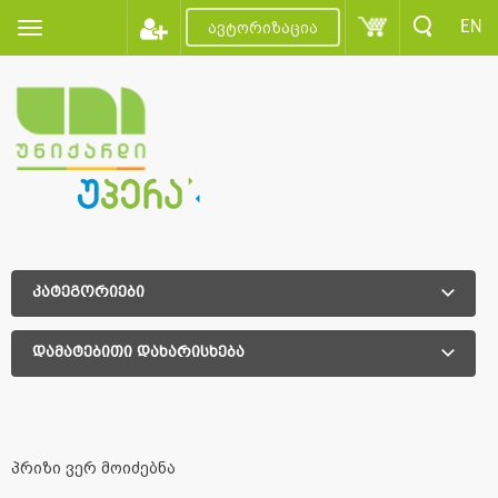
EN
ავტორიზაცია
კატეგორიები
დამატებითი დახარისხება
დამატებითი დახარისხება
პრიზი ვერ მოიძებნა