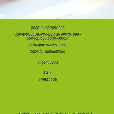
უპერას პირობები
კონფიდენციალურობის პოლიტიკა
ანგარიშის ამონაწერი
ბარათის დაბლოკვა
უპერას გადახდები
სიახლეები
FAQ
კონტაქტი