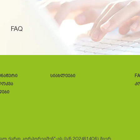
FAQ
ონაწერი
სიახლეები
F
ლოკვა
კ
დები
სალ ქარდ კორპორეიშენ"-ის (ს/ნ 2O24614O6) მიერ