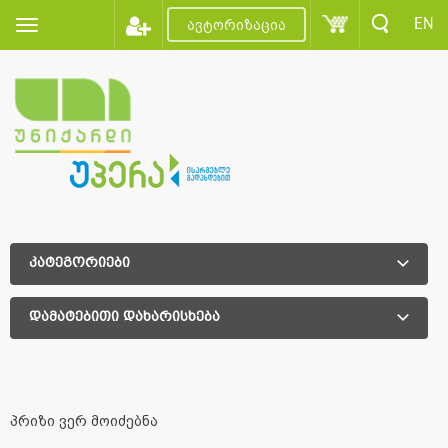
EN
ავტორიზაცია
კატეგორიები
დამატებითი დახარისხება
დამატებითი დახარისხება
პრიზი ვერ მოიძებნა