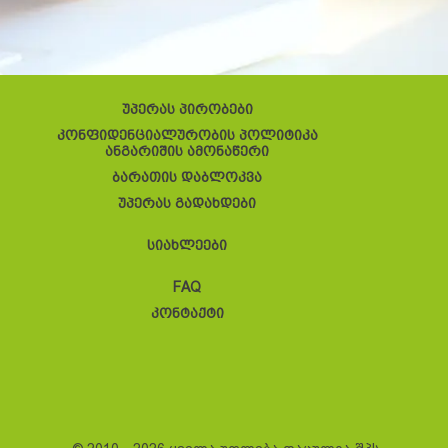
უპერას პირობები
კონფიდენციალურობის პოლიტიკა
ანგარიშის ამონაწერი
ბარათის დაბლოკვა
უპერას გადახდები
სიახლეები
FAQ
კონტაქტი