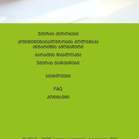
უპერას პირობები
კონფიდენციალურობის პოლიტიკა
ანგარიშის ამონაწერი
ბარათის დაბლოკვა
უპერას გადახდები
სიახლეები
FAQ
კონტაქტი