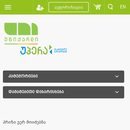
EN
ავტორიზაცია
კატეგორიები
დამატებითი დახარისხება
დამატებითი დახარისხება
პრიზი ვერ მოიძებნა