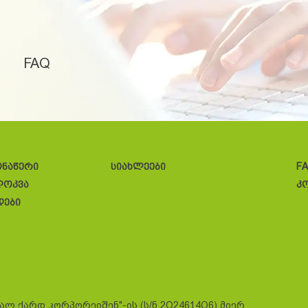
FAQ
ონაწერი
სიახლეები
F
ლოკვა
კ
დები
სალ ქარდ კორპორეიშენ"-ის (ს/ნ 2O24614O6) მიერ