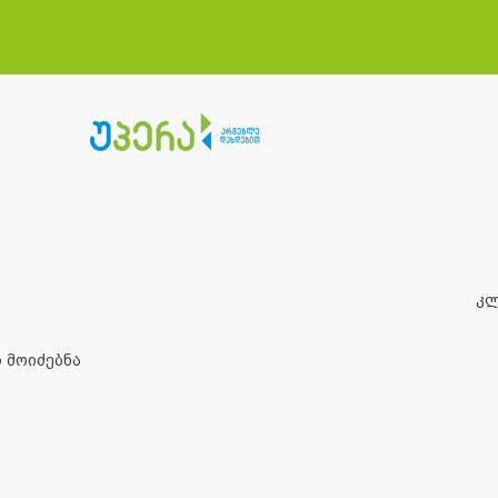
კ
 მოიძებნა