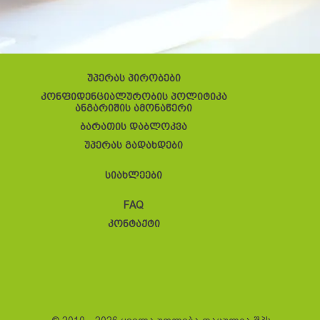
უპერას პირობები
კონფიდენციალურობის პოლიტიკა
ანგარიშის ამონაწერი
ბარათის დაბლოკვა
უპერას გადახდები
სიახლეები
FAQ
კონტაქტი