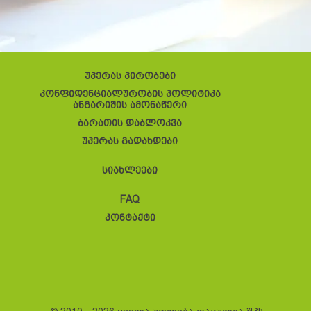
უპერას პირობები
კონფიდენციალურობის პოლიტიკა
ანგარიშის ამონაწერი
ბარათის დაბლოკვა
უპერას გადახდები
სიახლეები
FAQ
კონტაქტი