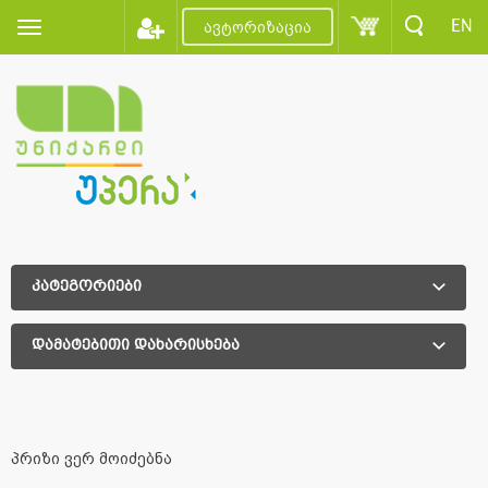
EN
ავტორიზაცია
კატეგორიები
დამატებითი დახარისხება
დამატებითი დახარისხება
პრიზი ვერ მოიძებნა