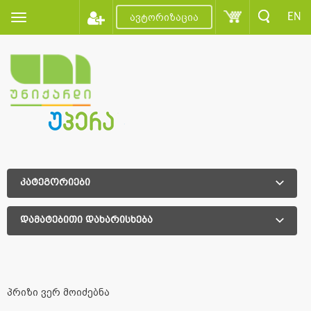
EN
ავტორიზაცია
კატეგორიები
დამატებითი დახარისხება
დამატებითი დახარისხება
პრიზი ვერ მოიძებნა