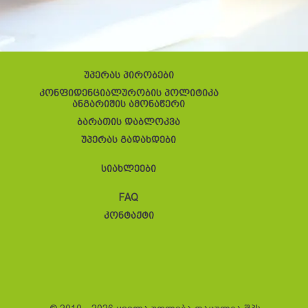
უპერას პირობები
კონფიდენციალურობის პოლიტიკა
ანგარიშის ამონაწერი
ბარათის დაბლოკვა
უპერას გადახდები
სიახლეები
FAQ
კონტაქტი