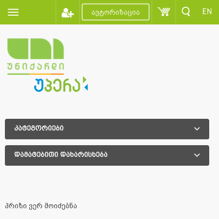
EN
ავტორიზაცია
კატეგორიები
დამატებითი დახარისხება
დამატებითი დახარისხება
პრიზი ვერ მოიძებნა