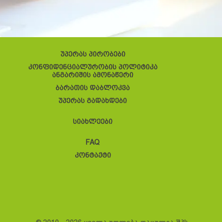
უპერას პირობები
კონფიდენციალურობის პოლიტიკა
ანგარიშის ამონაწერი
ბარათის დაბლოკვა
უპერას გადახდები
სიახლეები
FAQ
კონტაქტი