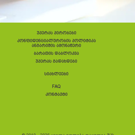
უპერას პირობები
კონფიდენციალურობის პოლიტიკა
ანგარიშის ამონაწერი
ბარათის დაბლოკვა
უპერას გადახდები
სიახლეები
FAQ
კონტაქტი