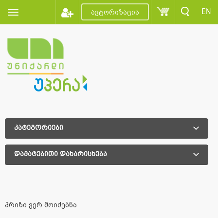
EN
ავტორიზაცია
კატეგორიები
დამატებითი დახარისხება
დამატებითი დახარისხება
პრიზი ვერ მოიძებნა