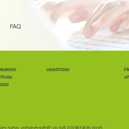
FAQ
ონაწერი
სიახლეები
F
ლოკვა
კ
დები
სალ ქარდ კორპორეიშენ"-ის (ს/ნ 2O24614O6) მიერ