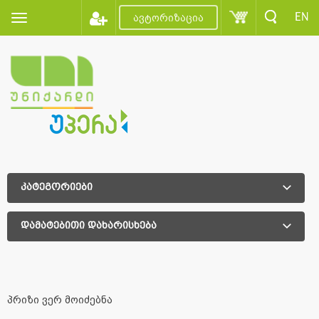
EN
ავტორიზაცია
კატეგორიები
დამატებითი დახარისხება
დამატებითი დახარისხება
პრიზი ვერ მოიძებნა