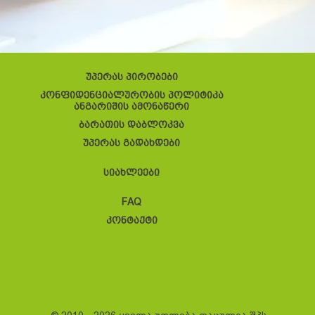
უპერას პირობები
კონფიდენციალურობის პოლიტიკა
ანგარიშის ამონაწერი
ბარათის დაბლოკვა
უპერას გადახდები
სიახლეები
FAQ
კონტაქტი