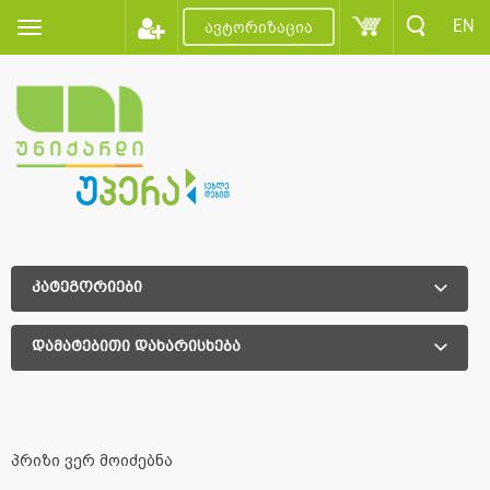
EN
ავტორიზაცია
კატეგორიები
დამატებითი დახარისხება
დამატებითი დახარისხება
პრიზი ვერ მოიძებნა