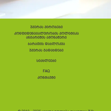
უპერას პირობები
კონფიდენციალურობის პოლიტიკა
ანგარიშის ამონაწერი
ბარათის დაბლოკვა
უპერას გადახდები
სიახლეები
FAQ
კონტაქტი