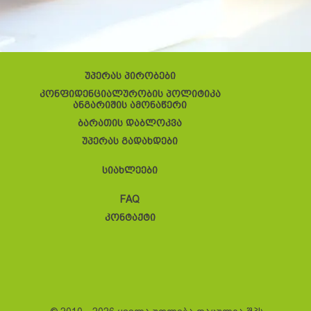
უპერას პირობები
კონფიდენციალურობის პოლიტიკა
ანგარიშის ამონაწერი
ბარათის დაბლოკვა
უპერას გადახდები
სიახლეები
FAQ
კონტაქტი