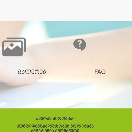
გალერეა
FAQ
უპერას პირობები
კონფიდენციალურობის პოლიტიკა
ანგარიშის ამონაწერი