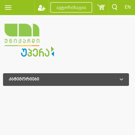
EN
ავტორიზაცია
კატეგორიები
დამატებითი დახარისხება
დამატებითი დახარისხება