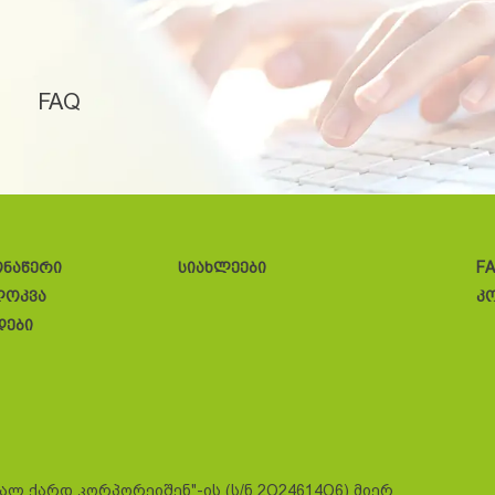
FAQ
ონაწერი
სიახლეები
F
ლოკვა
კ
დები
სალ ქარდ კორპორეიშენ"-ის (ს/ნ 2O24614O6) მიერ