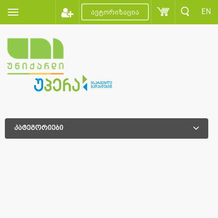
EN
ავტორიზაცია
კატეგორიები
დამატებითი დახარისხება
დამატებითი დახარისხება