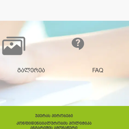
გალერეა
FAQ
უპერას პირობები
კონფიდენციალურობის პოლიტიკა
ანგარიშის ამონაწერი