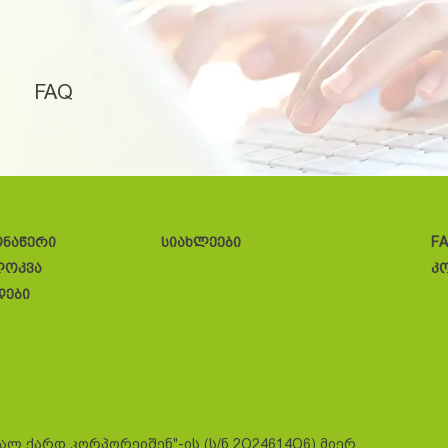
FAQ
ონაწერი
სიახლეები
F
ლოკვა
კ
დები
სალ ქარდ კორპორეიშენ"-ის (ს/ნ 2O24614O6) მიერ