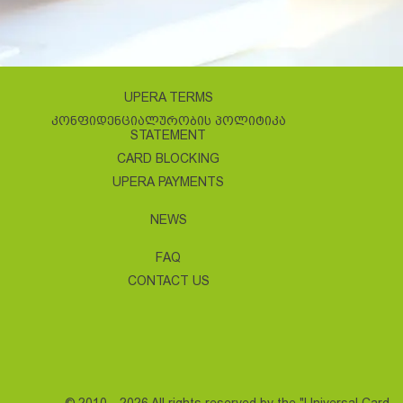
UPERA TERMS
ᲙᲝᲜᲤᲘᲓᲔᲜᲪᲘᲐᲚᲣᲠᲝᲑᲘᲡ ᲞᲝᲚᲘᲢᲘᲙᲐ
STATEMENT
CARD BLOCKING
UPERA PAYMENTS
NEWS
FAQ
CONTACT US