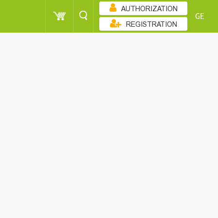
AUTHORIZATION
GE
REGISTRATION
ᲖᲠᲓᲐᲓᲝᲑᲘᲗ
250 - 500
WOMEN
250 - 500
250 - 500
WOMEN