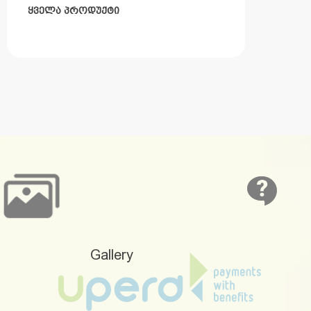
ᲧᲕᲔᲚᲐ ᲞᲠᲝᲓᲣᲥᲢᲘ
Gallery