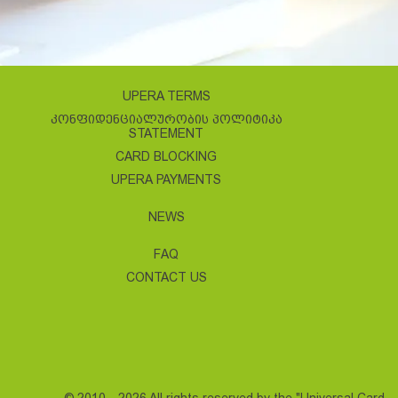
UPERA TERMS
ᲙᲝᲜᲤᲘᲓᲔᲜᲪᲘᲐᲚᲣᲠᲝᲑᲘᲡ ᲞᲝᲚᲘᲢᲘᲙᲐ
STATEMENT
CARD BLOCKING
UPERA PAYMENTS
NEWS
FAQ
CONTACT US