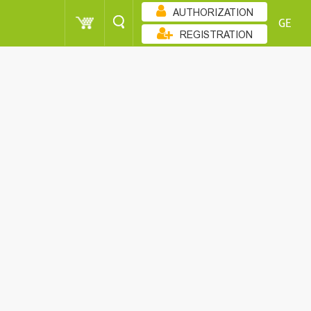
AUTHORIZATION
GE
REGISTRATION
ᲖᲠᲓᲐᲓᲝᲑᲘᲗ
500 - 1000
WOMEN
500 - 1000
500 - 1000
WOMEN