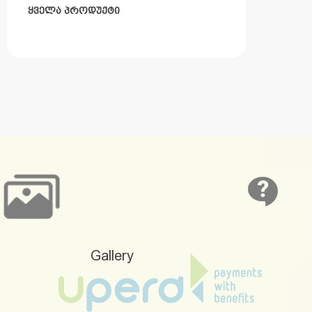
ᲧᲕᲔᲚᲐ ᲞᲠᲝᲓᲣᲥᲢᲘ
Gallery