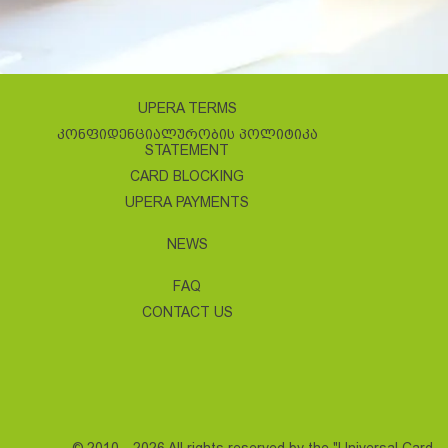
UPERA TERMS
ᲙᲝᲜᲤᲘᲓᲔᲜᲪᲘᲐᲚᲣᲠᲝᲑᲘᲡ ᲞᲝᲚᲘᲢᲘᲙᲐ
STATEMENT
CARD BLOCKING
UPERA PAYMENTS
NEWS
FAQ
CONTACT US