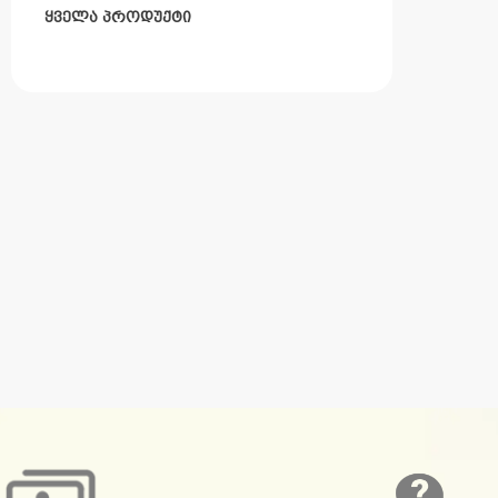
ᲧᲕᲔᲚᲐ ᲞᲠᲝᲓᲣᲥᲢᲘ