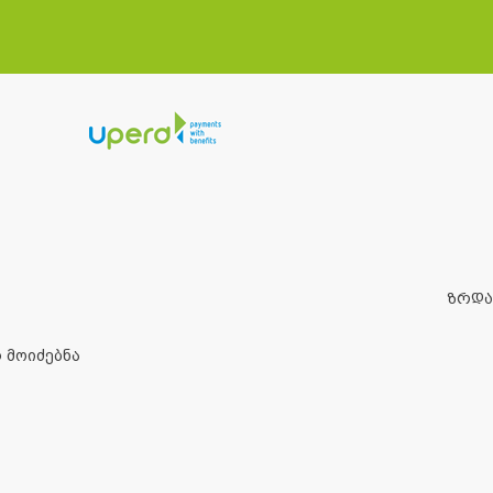
ᲖᲠᲓ
 მოიძებნა