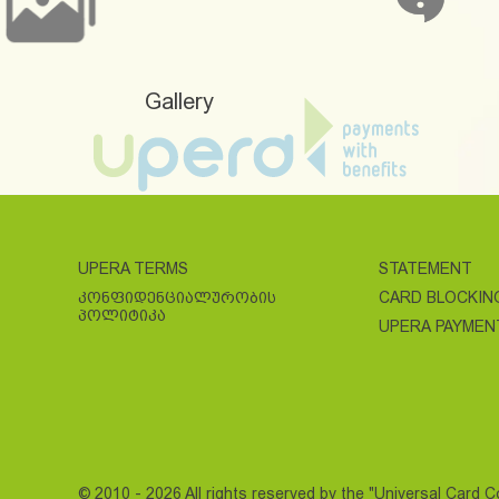
Gallery
UPERA TERMS
STATEMENT
ᲙᲝᲜᲤᲘᲓᲔᲜᲪᲘᲐᲚᲣᲠᲝᲑᲘᲡ
CARD BLOCKIN
ᲞᲝᲚᲘᲢᲘᲙᲐ
UPERA PAYMEN
© 2010 - 2026 All rights reserved by the "Universal Card 