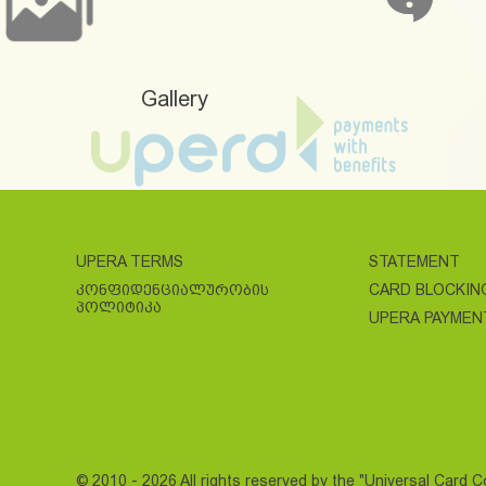
Gallery
UPERA TERMS
STATEMENT
ᲙᲝᲜᲤᲘᲓᲔᲜᲪᲘᲐᲚᲣᲠᲝᲑᲘᲡ
CARD BLOCKIN
ᲞᲝᲚᲘᲢᲘᲙᲐ
UPERA PAYMEN
© 2010 - 2026 All rights reserved by the "Universal Card 