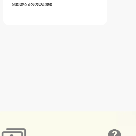
ᲧᲕᲔᲚᲐ ᲞᲠᲝᲓᲣᲥᲢᲘ