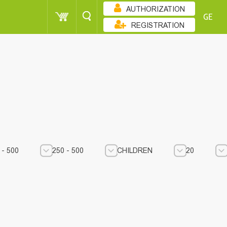
AUTHORIZATION
GE
REGISTRATION
ᲖᲠᲓᲐᲓᲝᲑᲘᲗ
250 - 500
CHILDREN
 - 500
250 - 500
CHILDREN
20