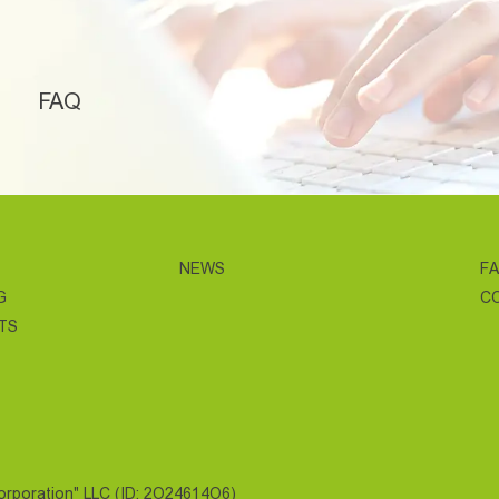
FAQ
NEWS
F
G
C
TS
Corporation" LLC (ID: 2O24614O6)