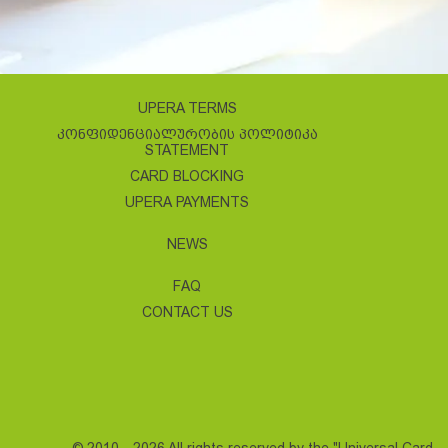
UPERA TERMS
ᲙᲝᲜᲤᲘᲓᲔᲜᲪᲘᲐᲚᲣᲠᲝᲑᲘᲡ ᲞᲝᲚᲘᲢᲘᲙᲐ
STATEMENT
CARD BLOCKING
UPERA PAYMENTS
NEWS
FAQ
CONTACT US