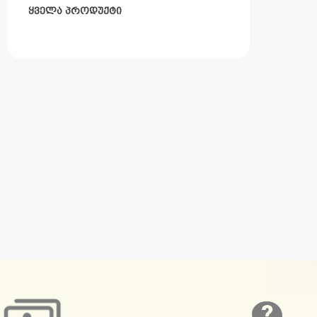
ᲧᲕᲔᲚᲐ ᲞᲠᲝᲓᲣᲥᲢᲘ