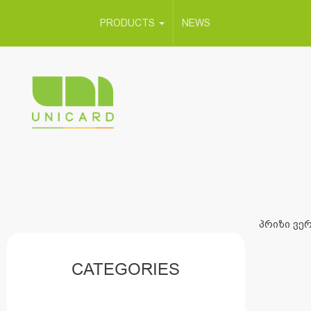
PRODUCTS
NEWS
პრიზი ვერ
CATEGORIES