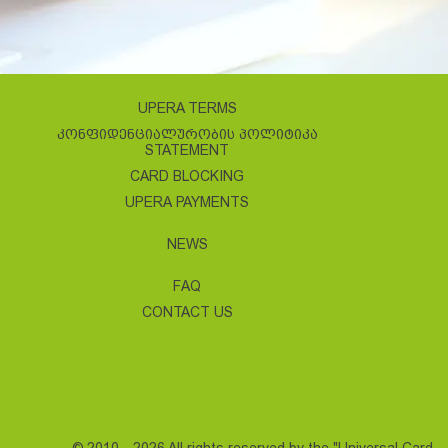
UPERA TERMS
ᲙᲝᲜᲤᲘᲓᲔᲜᲪᲘᲐᲚᲣᲠᲝᲑᲘᲡ ᲞᲝᲚᲘᲢᲘᲙᲐ
STATEMENT
CARD BLOCKING
UPERA PAYMENTS
NEWS
FAQ
CONTACT US