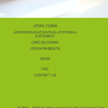
UPERA TERMS
ᲙᲝᲜᲤᲘᲓᲔᲜᲪᲘᲐᲚᲣᲠᲝᲑᲘᲡ ᲞᲝᲚᲘᲢᲘᲙᲐ
STATEMENT
CARD BLOCKING
UPERA PAYMENTS
NEWS
FAQ
CONTACT US