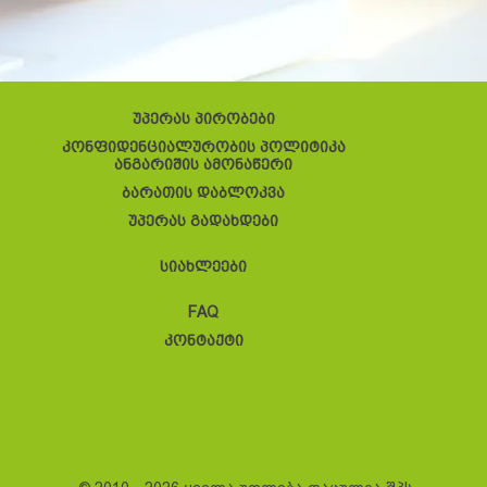
უპერას პირობები
კონფიდენციალურობის პოლიტიკა
ანგარიშის ამონაწერი
ბარათის დაბლოკვა
უპერას გადახდები
სიახლეები
FAQ
კონტაქტი