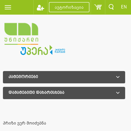
EN
ავტორიზაცია
კატეგორიები
დამატებითი დახარისხება
დამატებითი დახარისხება
პრიზი ვერ მოიძებნა