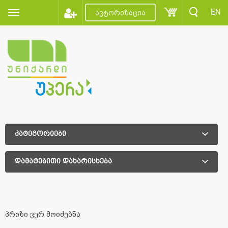
EN
ავტორიზაცია
კატეგორიები
დამატებითი დახარისხება
დამატებითი დახარისხება
პრიზი ვერ მოიძებნა