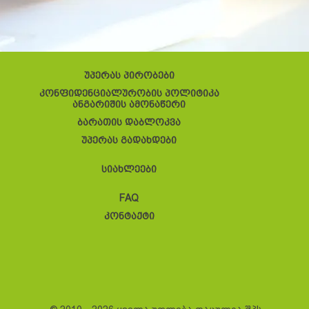
უპერას პირობები
კონფიდენციალურობის პოლიტიკა
ანგარიშის ამონაწერი
ბარათის დაბლოკვა
უპერას გადახდები
სიახლეები
FAQ
კონტაქტი