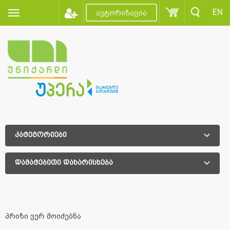
EN
ავტორიზაცია
კატეგორიები
დამატებითი დახარისხება
დამატებითი დახარისხება
პრიზი ვერ მოიძებნა