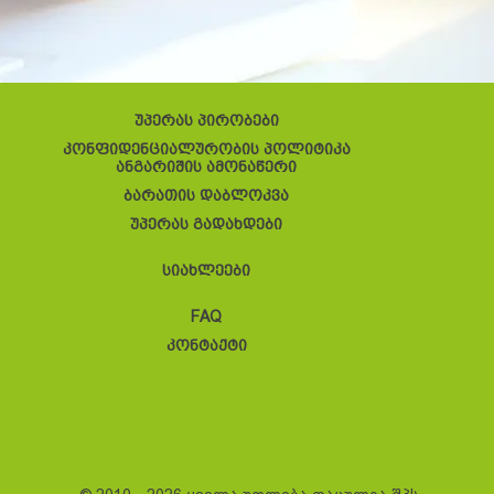
უპერას პირობები
კონფიდენციალურობის პოლიტიკა
ანგარიშის ამონაწერი
ბარათის დაბლოკვა
უპერას გადახდები
სიახლეები
FAQ
კონტაქტი