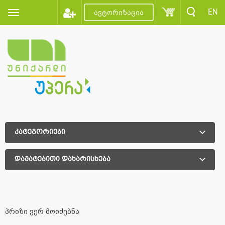
EN
ავტორიზაცია
კატეგორიები
დამატებითი დახარისხება
დამატებითი დახარისხება
პრიზი ვერ მოიძებნა