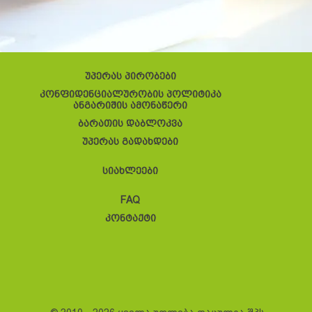
უპერას პირობები
კონფიდენციალურობის პოლიტიკა
ანგარიშის ამონაწერი
ბარათის დაბლოკვა
უპერას გადახდები
სიახლეები
FAQ
კონტაქტი